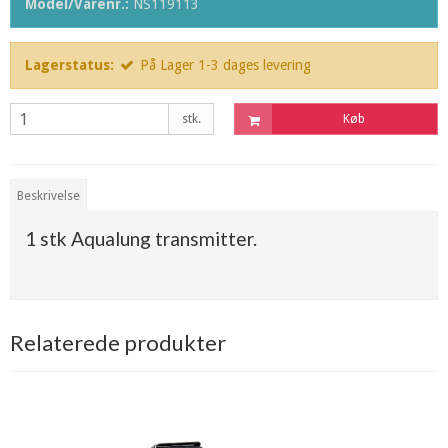
Model/Varenr.:
NS119113
Lagerstatus:
På Lager 1-3 dages levering
stk.
Køb
Beskrivelse
1 stk Aqualung transmitter.
Relaterede produkter