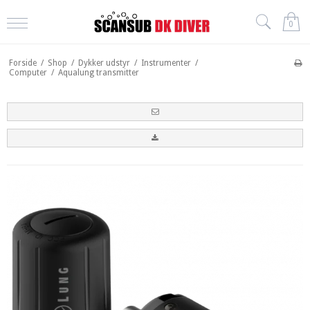
0
Forside
/
Shop
/
Dykker udstyr
/
Instrumenter
/
Computer
/
Aqualung transmitter