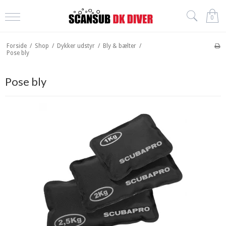
0
Forside
/
Shop
/
Dykker udstyr
/
Bly & bælter
/
Pose bly
Pose bly