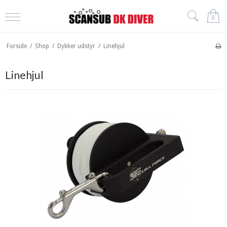
0
Forside
/
Shop
/
Dykker udstyr
/
Linehjul
Linehjul