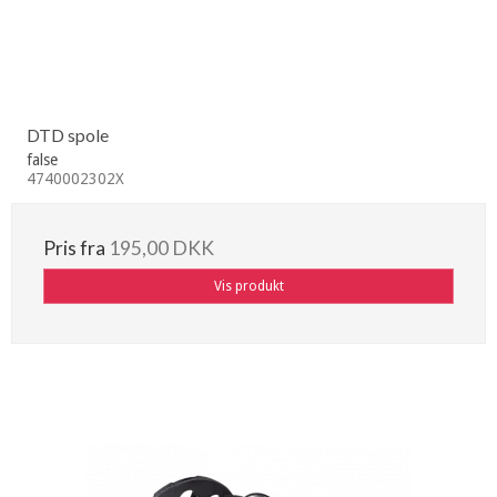
DTD spole
false
4740002302X
Pris fra
195,00 DKK
Vis produkt