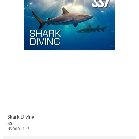
Shark Diving
SSI
430001113