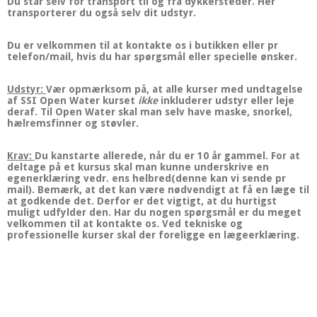
Du står selv for transport til og fra dykkersteder. Her
transporterer du også selv dit udstyr.
Du er velkommen til at kontakte os i butikken eller pr
telefon/mail, hvis du har spørgsmål eller specielle ønsker.
Udstyr:
Vær opmærksom på, at alle kurser med undtagelse
af SSI Open Water kurset
ikke
inkluderer udstyr eller leje
deraf. Til Open Water skal man selv have maske, snorkel,
hælremsfinner og støvler.
Krav:
Du kanstarte allerede, når du er 10 år gammel. For at
deltage på et kursus skal man kunne underskrive en
egenerklæring vedr. ens helbred(denne kan vi sende pr
mail). Bemærk, at det kan være nødvendigt at få en læge til
at godkende det. Derfor er det vigtigt, at du hurtigst
muligt udfylder den. Har du nogen spørgsmål er du meget
velkommen til at kontakte os. Ved tekniske og
professionelle kurser skal der foreligge en lægeerklæring.