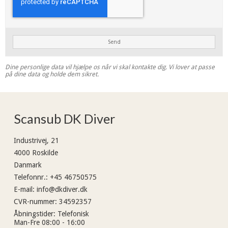
Send
Dine personlige data vil hjælpe os når vi skal kontakte dig. Vi lover at passe
på dine data og holde dem sikret.
Scansub DK Diver
Industrivej, 21
4000 Roskilde
Danmark
Telefonnr.
:
+45 46750575
E-mail
:
info@dkdiver.dk
CVR-nummer
:
34592357
Åbningstider
:
Telefonisk
Man-Fre 08:00 - 16:00