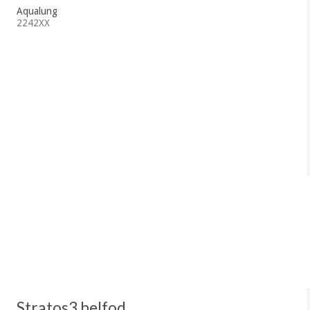
Aqualung
2242XX
Stratos3 helfod