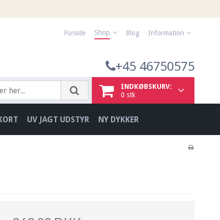
Shop
Forside
Blog
Information
+45 46750575
INDKØBSKURV:
0
stk
KORT
UV JAGT UDSTYR
NY DYKKER