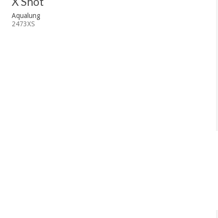
X Shot
Aqualung
2473XS