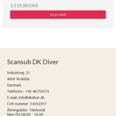
3.519,00 DKK
Vis produkt
Scansub DK Diver
Industrivej, 21
4000 Roskilde
Danmark
Telefonnr.
:
+45 46750575
E-mail
:
info@dkdiver.dk
CVR-nummer
:
34592357
Åbningstider
:
Telefonisk
Man-Fre 08:00 - 16:00