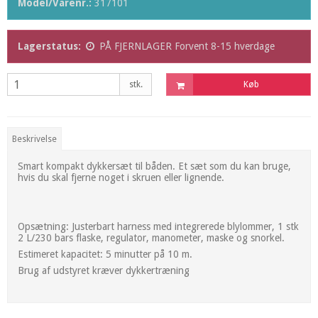
Model/Varenr.:
317101
Lagerstatus:
PÅ FJERNLAGER Forvent 8-15 hverdage
stk.
Køb
Beskrivelse
Smart kompakt dykkersæt til båden. Et sæt som du kan bruge,
hvis du skal fjerne noget i skruen eller lignende.
Opsætning: Justerbart harness med integrerede blylommer, 1 stk
2 L/230 bars flaske, regulator, manometer, maske og snorkel.
Estimeret kapacitet: 5 minutter på 10 m.
Brug af udstyret kræver dykkertræning