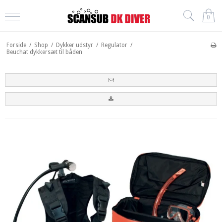
0
Forside
/
Shop
/
Dykker udstyr
/
Regulator
/
Beuchat dykkersæt til båden