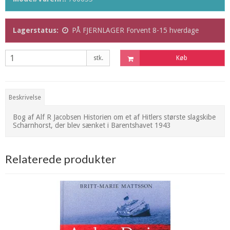
Lagerstatus:
PÅ FJERNLAGER Forvent 8-15 hverdage
stk.
Køb
Beskrivelse
Bog af Alf R Jacobsen Historien om et af Hitlers største slagskibe
Scharnhorst, der blev sænket i Barentshavet 1943
Relaterede produkter