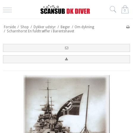
0
Forside
/
Shop
/
Dykker udstyr
/
Bøger
/
Om dykning
/
Scharnhorst En fuldtræffer i Barentshavet