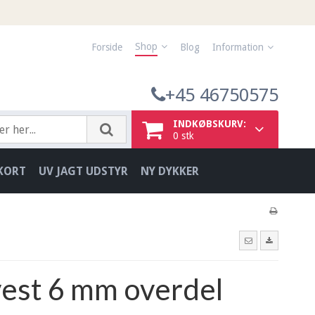
Shop
Forside
Blog
Information
+45 46750575
INDKØBSKURV:
0
stk
KORT
UV JAGT UDSTYR
NY DYKKER
vest 6 mm overdel