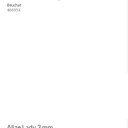
Beuchat
46695X
Alize Lady 3 mm