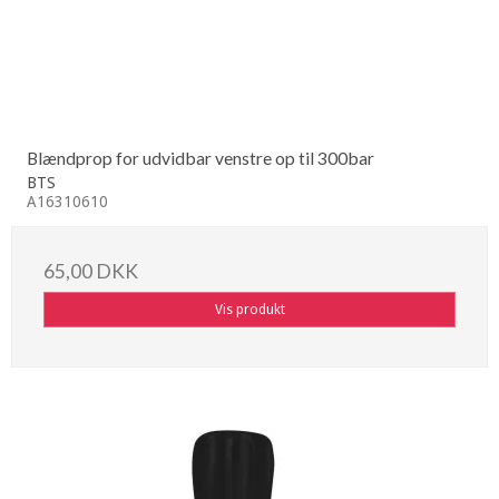
Blændprop for udvidbar venstre op til 300bar
BTS
A16310610
65,00 DKK
Vis produkt