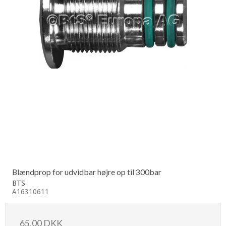
Blændprop for udvidbar højre op til 300bar
BTS
A16310611
65,00 DKK