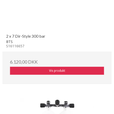
2 x 7 Dir-Style 300 bar
BTS
S16116657
6.120,00 DKK
Vis produkt