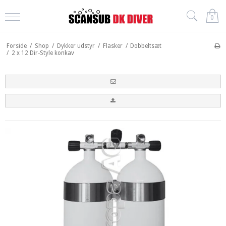
0
Forside
/
Shop
/
Dykker udstyr
/
Flasker
/
Dobbeltsæt
/
2 x 12 Dir-Style konkav