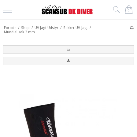
0
Forside
/
Shop
/
UV Jagt Udstyr
/
Sokker UV-Jagt
/
Mundial sok 2 mm